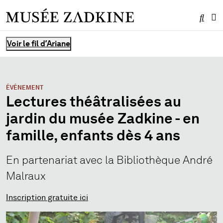
Effe
Me
Vous êtes ici :
Voir le fil d’Ariane
ÉVÉNEMENT
Lectures théâtralisées au
jardin du musée Zadkine - en
famille, enfants dès 4 ans
En partenariat avec la Bibliothèque André
Malraux
Inscription gratuite ici