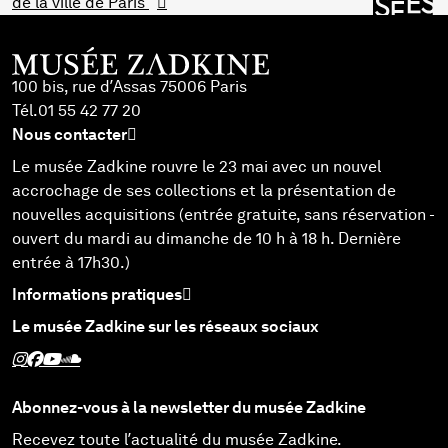
de la ville de Paris
100 bis, rue d’Assas 75006 Paris
Tél.
01 55 42 77 20
Nous contacter
Le musée Zadkine rouvre le 23 mai avec un nouvel
accrochage de ses collections et la présentation de
nouvelles acquisitions (entrée gratuite, sans réservation -
ouvert du mardi au dimanche de 10 h à 18 h. Dernière
entrée à 17h30.)
Informations pratiques
Le musée Zadkine sur les réseaux sociaux
Suivez Zadkine sur Instagram - Nouvelle fenêtre
Suivez Zadkine sur Facebook - Nouvelle fenêtre
Suivez Zadkine sur Youtube - Nouvelle fenêtre
Suivez Zadkine sur SoundCloud - Nouvelle fenêtre
Abonnez-vous à la newsletter du musée Zadkine
Recevez toute l’actualité du musée Zadkine.