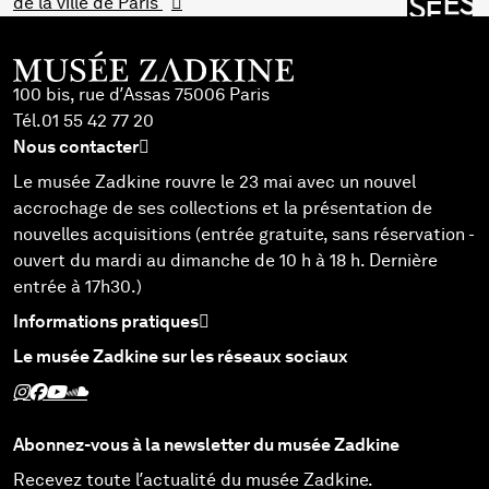
de la ville de Paris
100 bis, rue d’Assas 75006 Paris
Tél.
01 55 42 77 20
Nous contacter
Le musée Zadkine rouvre le 23 mai avec un nouvel
accrochage de ses collections et la présentation de
nouvelles acquisitions (entrée gratuite, sans réservation -
ouvert du mardi au dimanche de 10 h à 18 h. Dernière
entrée à 17h30.)
Informations pratiques
Le musée Zadkine sur les réseaux sociaux
Suivez Zadkine sur Instagram - Nouvelle fenêtre
Suivez Zadkine sur Facebook - Nouvelle fenêtre
Suivez Zadkine sur Youtube - Nouvelle fenêtre
Suivez Zadkine sur SoundCloud - Nouvelle fenêtre
Abonnez-vous à la newsletter du musée Zadkine
Recevez toute l’actualité du musée Zadkine.