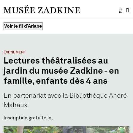
Effe
Me
Vous êtes ici :
Voir le fil d’Ariane
ÉVÉNEMENT
Lectures théâtralisées au
jardin du musée Zadkine - en
famille, enfants dès 4 ans
En partenariat avec la Bibliothèque André
Malraux
Inscription gratuite ici