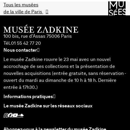
Tous les musées
de la ville de Paris
100 bis, rue d’Assas 75006 Paris
Tél.
01 55 42 77 20
Nous contacter
Le musée Zadkine rouvre le 23 mai avec un nouvel
accrochage de ses collections et la présentation de
nouvelles acquisitions (entrée gratuite, sans réservation -
ouvert du mardi au dimanche de 10 h à 18 h. Dernière
entrée à 17h30.)
Informations pratiques
Le musée Zadkine sur les réseaux sociaux
Suivez Zadkine sur Instagram - Nouvelle fenêtre
Suivez Zadkine sur Facebook - Nouvelle fenêtre
Suivez Zadkine sur Youtube - Nouvelle fenêtre
Suivez Zadkine sur SoundCloud - Nouvelle fenêtre
Abonnez-vous à la newsletter du musée Zadkine