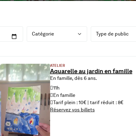
Catégorie
Public
du 8 Aug. 2026
ATELIER
Aquarelle au jardin en famille
En famille, dès 6 ans.
11h
En famille
Tarif plein : 10€ | tarif réduit : 8€
Réservez vos billets