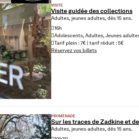
VISITE
Visite guidée des collections
Adultes, jeunes adultes, dès 15 ans.
16h
Adolescents, Adultes, Jeunes adulte
Tarif plein : 7€ | tarif réduit : 5€
Réservez vos billets
u 21 Aug. 2026
PROMENADE
Sur les traces de Zadkine et 
Adultes, jeunes adultes, dès 15 ans.
10h30