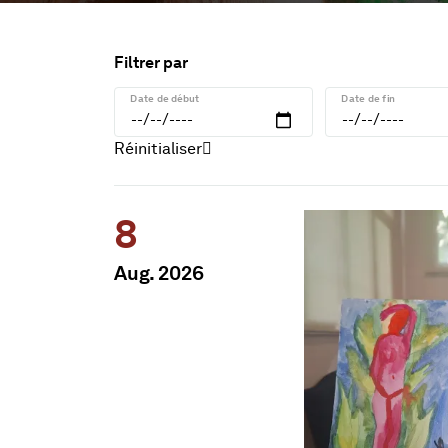
l'agenda
Filtrer
par
Date de début
Date de fin
Réinitialiser
Information pour la date 
8
Aug. 2026