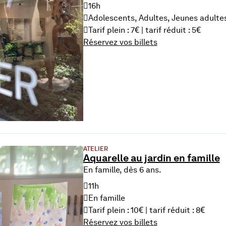
16h
Adolescents, Adultes, Jeunes adulte
Tarif plein : 7€ | tarif réduit : 5€
Réservez vos billets
du 16 Aug. 2026
ATELIER
Aquarelle au jardin en famille
En famille, dès 6 ans.
11h
En famille
Tarif plein : 10€ | tarif réduit : 8€
Réservez vos billets