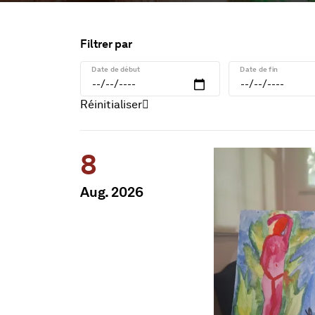
l'agenda
Filtrer
par
Date de début
Date de fin
Réinitialiser
Information pour la date 
8
Aug. 2026