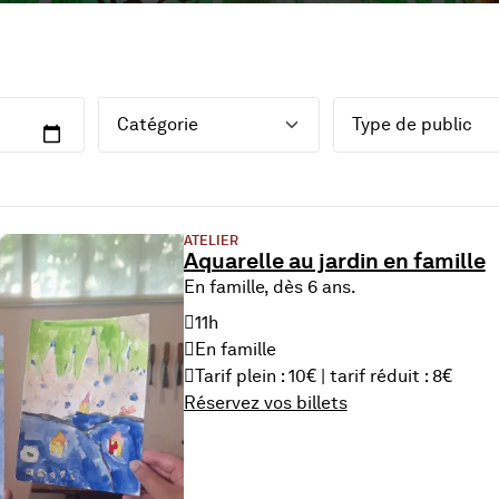
Catégorie
Public
du 8 Aug. 2026
ATELIER
Aquarelle au jardin en famille
En famille, dès 6 ans.
11h
En famille
Tarif plein : 10€ | tarif réduit : 8€
Réservez vos billets