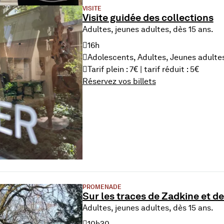
VISITE
Visite guidée des collections
Adultes, jeunes adultes, dès 15 ans.
16h
Adolescents, Adultes, Jeunes adulte
Tarif plein : 7€ | tarif réduit : 5€
Réservez vos billets
u 21 Aug. 2026
PROMENADE
Sur les traces de Zadkine et 
Adultes, jeunes adultes, dès 15 ans.
10h30