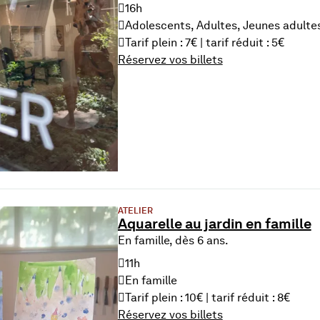
16h
Adolescents, Adultes, Jeunes adulte
Tarif plein : 7€ | tarif réduit : 5€
Réservez vos billets
du 16 Aug. 2026
ATELIER
Aquarelle au jardin en famille
En famille, dès 6 ans.
11h
En famille
Tarif plein : 10€ | tarif réduit : 8€
Réservez vos billets