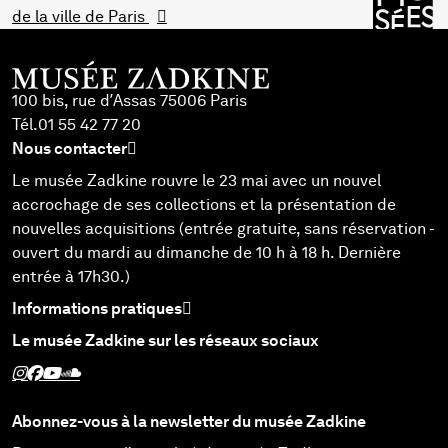
de la ville de Paris
100 bis, rue d’Assas 75006 Paris
Tél.
01 55 42 77 20
Nous contacter
Le musée Zadkine rouvre le 23 mai avec un nouvel
accrochage de ses collections et la présentation de
nouvelles acquisitions (entrée gratuite, sans réservation -
ouvert du mardi au dimanche de 10 h à 18 h. Dernière
entrée à 17h30.)
Informations pratiques
Le musée Zadkine sur les réseaux sociaux
Suivez Zadkine sur Instagram - Nouvelle fenêtre
Suivez Zadkine sur Facebook - Nouvelle fenêtre
Suivez Zadkine sur Youtube - Nouvelle fenêtre
Suivez Zadkine sur SoundCloud - Nouvelle fenêtre
Abonnez-vous à la newsletter du musée Zadkine