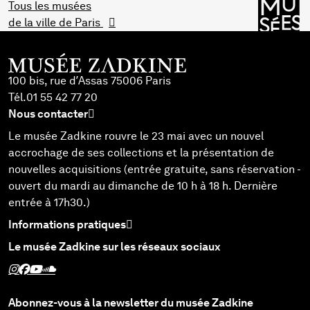
Tous les musées
de la ville de Paris
100 bis, rue d’Assas 75006 Paris
Tél.
01 55 42 77 20
Nous contacter
Le musée Zadkine rouvre le 23 mai avec un nouvel
accrochage de ses collections et la présentation de
nouvelles acquisitions (entrée gratuite, sans réservation -
ouvert du mardi au dimanche de 10 h à 18 h. Dernière
entrée à 17h30.)
Informations pratiques
Le musée Zadkine sur les réseaux sociaux
Suivez Zadkine sur Instagram - Nouvelle fenêtre
Suivez Zadkine sur Facebook - Nouvelle fenêtre
Suivez Zadkine sur Youtube - Nouvelle fenêtre
Suivez Zadkine sur SoundCloud - Nouvelle fenêtre
Abonnez-vous à la newsletter du musée Zadkine