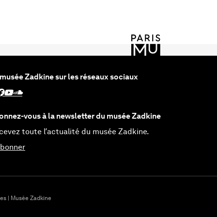
 musée Zadkine sur les réseaux sociaux
vez Zadkine sur Instagram - Nouvelle fenêtre
uivez Zadkine sur Facebook - Nouvelle fenêtre
Suivez Zadkine sur Youtube - Nouvelle fenêtre
Suivez Zadkine sur SoundCloud - Nouvelle fenêtre
onnez-vous à la newsletter du musée Zadkine
cevez toute l’actualité du musée Zadkine.
abonner
ées | Musée Zadkine