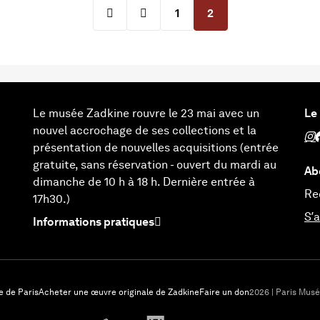
Aller à la première page
Page précédente
1
2
Le musée Zadkine rouvre le 23 mai avec un
Le
nouvel accrochage de ses collections et la
Sui
S
présentation de nouvelles acquisitions (entrée
gratuite, sans réservation - ouvert du mardi au
Ab
dimanche de 10 h à 18 h. Dernière entrée à
Re
17h30.)
S’
Informations pratiques
e de Paris
Acheter une œuvre originale de Zadkine
Faire un don
2026 | Paris Mus