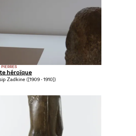
 PIERRES
te héroïque
ip Zadkine ([1909 - 1910])