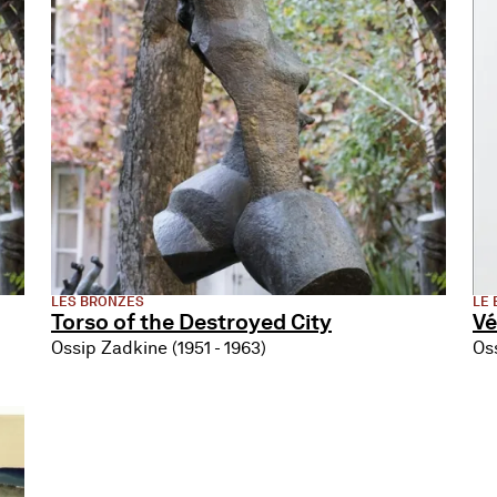
LES BRONZES
LE 
Torso of the Destroyed City
Vé
Ossip Zadkine (1951 - 1963)
Os