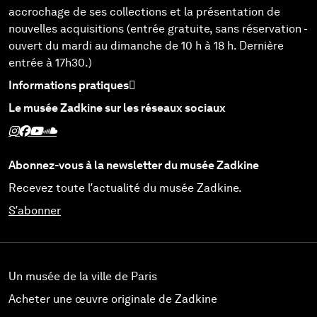
accrochage de ses collections et la présentation de
nouvelles acquisitions (entrée gratuite, sans réservation -
ouvert du mardi au dimanche de 10 h à 18 h. Dernière
entrée à 17h30.)
Informations pratiques
Le musée Zadkine sur les réseaux sociaux
Suivez Zadkine sur Instagram - Nouvelle fenêtre
Suivez Zadkine sur Facebook - Nouvelle fenêtre
Suivez Zadkine sur Youtube - Nouvelle fenêtre
Suivez Zadkine sur SoundCloud - Nouvelle fenêtre
Abonnez-vous à la newsletter du musée Zadkine
Recevez toute l’actualité du musée Zadkine.
S’abonner
Un musée de la ville de Paris
Acheter une œuvre originale de Zadkine